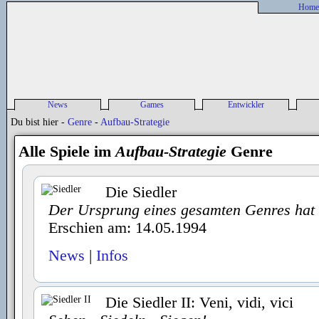
Home
News
Games
Entwickler
Alle News
Spieleliste
Entwickler-News
P
Du bist hier -
Genre
-
Aufbau-Strategie
sonstige News
Spiele-News
Entwickler Liste
P
Release Liste
Alle Spiele im
Aufbau-Strategie
Genre
Previews
Reviews
Die Siedler
Der Ursprung eines gesamten Genres hat
Erschien am: 14.05.1994
News
|
Infos
Die Siedler II: Veni, vidi, vici