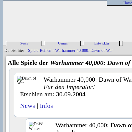
Home
News
Games
Entwickler
Alle News
Spieleliste
Entwickler-News
P
Du bist hier -
Spiele-Reihen
-
Warhammer 40,000: Dawn of War
sonstige News
Spiele-News
Entwickler Liste
P
Release Liste
Alle Spiele der
Warhammer 40,000: Dawn of
Previews
Reviews
Warhammer 40,000: Dawn of Wa
Für den Imperator!
Erschien am: 30.09.2004
News
|
Infos
Warhammer 40,000: Dawn of