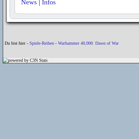
News
|
Infos
Du bist hier -
Spiele-Reihen
-
Warhammer 40,000: Dawn of War