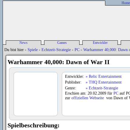
Home
News
Games
Entwickler
Alle News
Spieleliste
Entwickler-News
P
Du bist hier -
Spiele
-
Echtzeit-Strategie
-
PC
-
Warhammer 40,000: Dawn o
sonstige News
Spiele-News
Entwickler Liste
P
Release Liste
Warhammer 40,000: Dawn of War II
Previews
Reviews
Entwickler:
Relic Entertainment
Publisher:
THQ Entertainment
Genre:
Echtzeit-Strategie
Erschien am: 20.02.2009 für
PC
auf P
zur
offiziellen Webseite
von Dawn of W
Spielbeschreibung: