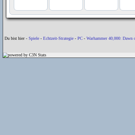
Du bist hier -
Spiele
-
Echtzeit-Strategie
-
PC
-
Warhammer 40,000: Dawn o