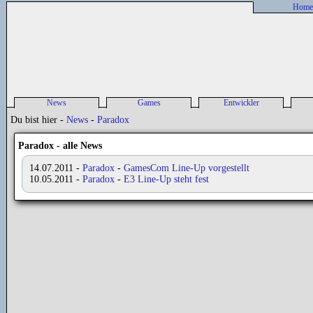
Home
News
Games
Entwickler
Alle News
Spieleliste
Entwickler-News
P
Du bist hier -
News
-
Paradox
sonstige News
Spiele-News
Entwickler Liste
P
Release Liste
Paradox - alle News
Previews
14.07.2011
-
Paradox
-
GamesCom Line-Up vorgestellt
Reviews
10.05.2011
-
Paradox
-
E3 Line-Up steht fest