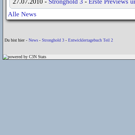
27.07.2010
-
Stronghold 3
-
Erste Previews u
Alle News
Du bist hier -
News
-
Stronghold 3
-
Entwicklertagebuch Teil 2