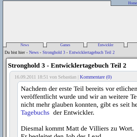
Home
News
Games
Entwickler
Alle News
Spieleliste
Entwickler-News
P
Du bist hier -
News
-
Stronghold 3
-
Entwicklertagebuch Teil 2
sonstige News
Spiele-News
Entwickler Liste
P
Release Liste
Stronghold 3 - Entwicklertagebuch Teil 2
Previews
Reviews
16.09.2011 18:51 von Sebastian |
Kommentare (0)
Nachdem der erste Teil bereits vor etliche
veröffentlicht wurde und wir an weitere Te
nicht mehr glauben konnten, gibt es seit h
Tagebuchs
der Entwickler.
Diesmal kommt Matt de Villiers zu Wort.
Er begleitet den Job des Lead