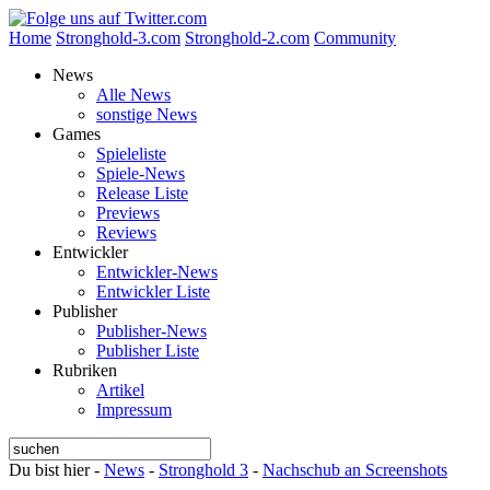
Home
Stronghold-3.com
Stronghold-2.com
Community
News
Alle News
sonstige News
Games
Spieleliste
Spiele-News
Release Liste
Previews
Reviews
Entwickler
Entwickler-News
Entwickler Liste
Publisher
Publisher-News
Publisher Liste
Rubriken
Artikel
Impressum
Du bist hier -
News
-
Stronghold 3
-
Nachschub an Screenshots