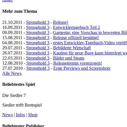
Mehr zum Thema
21.10.2011
-
Stronghold 3
-
Release!
16.09.2011
-
Stronghold 3
-
Entwicklertagebuch Teil 2
09.09.2011
-
Stronghold 3
-
Gamestar, eine Vorschau in bewegten Bil
15.08.2011
-
Stronghold 3
-
Release offiziell bestätigt!
04.08.2011
-
Stronghold 3
-
erstes Entwickler-Tagebuch-Video veröffe
29.07.2011
-
Stronghold 3
-
Bebilderte Wirtschaft
26.07.2011
-
Stronghold 3
-
Kaution für neue Burg kann hinterlegt w
22.03.2011
-
Stronghold 3
-
Bilder und Steam
12.08.2010
-
Stronghold 3
-
Releasetermin vorgezogen!
27.07.2010
-
Stronghold 3
-
Erste Previews und Screenshots
Alle News
Beliebtestes Spiel
Die Siedler 7
Siedler trifft Brettspiel
News
|
Infos
|
Shop
Beliebtester Publisher