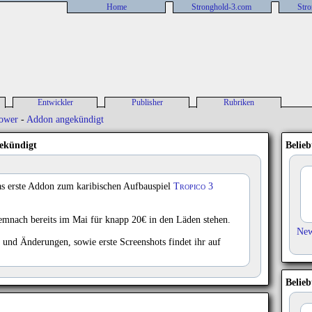
Home
Stronghold-3.com
Stro
Entwickler
Publisher
Rubriken
Entwickler-News
Publisher-News
Artikel
Power
-
Addon angekündigt
Entwickler Liste
Publisher Liste
Impressum
gekündigt
Belieb
as erste Addon zum karibischen Aufbauspiel
Tropico 3
emnach bereits im Mai für knapp 20€ in den Läden stehen.
Ne
s und Änderungen, sowie erste Screenshots findet ihr auf
Belieb