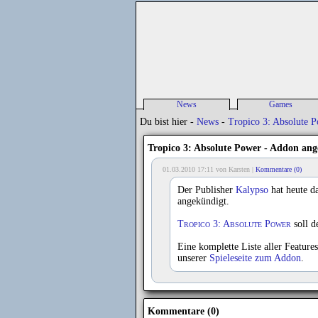
News
Games
Alle News
Spieleliste
Du bist hier -
News
-
Tropico 3: Absolute 
sonstige News
Spiele-News
Release Liste
Tropico 3: Absolute Power - Addon an
Previews
01.03.2010 17:11 von Karsten |
Kommentare (0)
Reviews
Der Publisher
Kalypso
hat heute d
angekündigt.
Tropico 3: Absolute Power
soll d
Eine komplette Liste aller Feature
unserer
Spieleseite zum Addon
.
Kommentare (0)