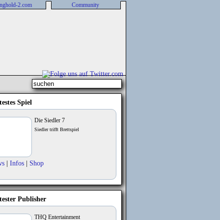
nghold-2.com
Community
testes Spiel
Die Siedler 7
Siedler trifft Brettspiel
ws
|
Infos
|
Shop
tester Publisher
THQ Entertainment