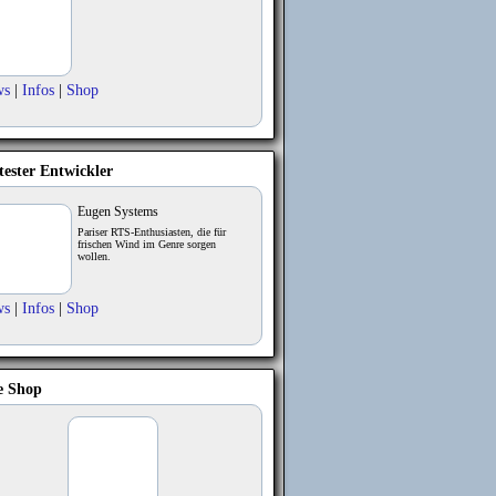
ws
|
Infos
|
Shop
tester Entwickler
Eugen Systems
Pariser RTS-Enthusiasten, die für
frischen Wind im Genre sorgen
wollen.
ws
|
Infos
|
Shop
e Shop