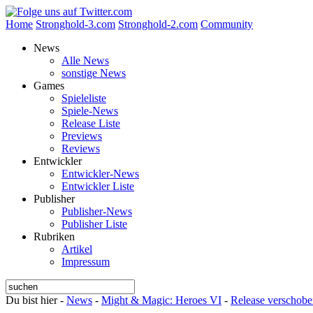
Home
Stronghold-3.com
Stronghold-2.com
Community
News
Alle News
sonstige News
Games
Spieleliste
Spiele-News
Release Liste
Previews
Reviews
Entwickler
Entwickler-News
Entwickler Liste
Publisher
Publisher-News
Publisher Liste
Rubriken
Artikel
Impressum
Du bist hier -
News
-
Might & Magic: Heroes VI
-
Release verschob