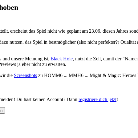
choben
teilt, erscheint das Spiel nicht wie geplant am 23.06. diesen Jahres s
dazu nutzen, das Spiel in bestmöglicher (also nicht perfekter?) Qualität
 und unsere Meinung ist,
Black Hole
, nutzt die Zeit, damit der "Name
reviews ja eher nicht zu erwarten.
wir die
Screenshots
zu
HOMM6
...
MMH6
...
Might & Magic: Heroes
nmelden! Du hast keinen Account? Dann
registriere dich jetzt
!