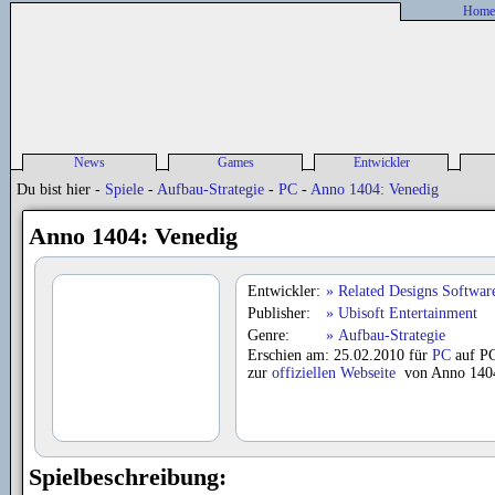
Home
News
Games
Entwickler
Alle News
Spieleliste
Entwickler-News
P
Du bist hier -
Spiele
-
Aufbau-Strategie
-
PC
-
Anno 1404: Venedig
sonstige News
Spiele-News
Entwickler Liste
P
Release Liste
Anno 1404: Venedig
Previews
Reviews
Entwickler:
Related Designs Softwar
Publisher:
Ubisoft Entertainment
Genre:
Aufbau-Strategie
Erschien am: 25.02.2010 für
PC
auf P
zur
offiziellen Webseite
von Anno 1404
Spielbeschreibung: