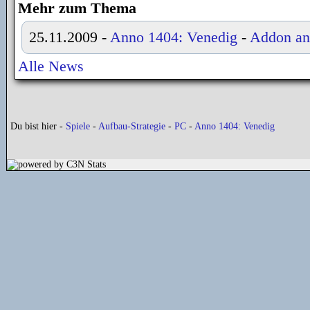
Mehr zum Thema
25.11.2009
-
Anno 1404: Venedig
-
Addon an
Alle News
Du bist hier -
Spiele
-
Aufbau-Strategie
-
PC
-
Anno 1404: Venedig